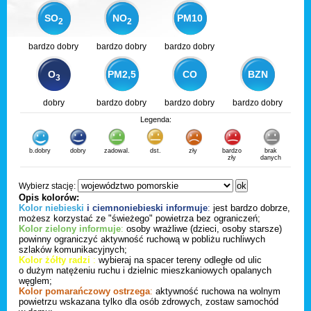
SO
NO
PM10
2
2
bardzo dobry
bardzo dobry
bardzo dobry
O
PM2,5
CO
BZN
3
dobry
bardzo dobry
bardzo dobry
bardzo dobry
Legenda:
b.dobry
dobry
zadowal.
dst.
zły
bardzo
brak
zły
danych
Wybierz stację:
Opis kolorów:
Kolor niebieski
i ciemnoniebieski informuje
:
jest bardzo dobrze,
możesz korzystać ze "świeżego" powietrza bez ograniczeń;
Kolor zielony informuje
:
osoby wrażliwe (dzieci, osoby starsze)
powinny ograniczyć aktywność ruchową w pobliżu ruchliwych
szlaków komunikacyjnych;
Kolor żółty radzi
:
wybieraj na spacer tereny odległe od ulic
o dużym natężeniu ruchu i dzielnic mieszkaniowych opalanych
węglem;
Kolor pomarańczowy ostrzega
:
aktywność ruchowa na wolnym
powietrzu wskazana tylko dla osób zdrowych, zostaw samochód