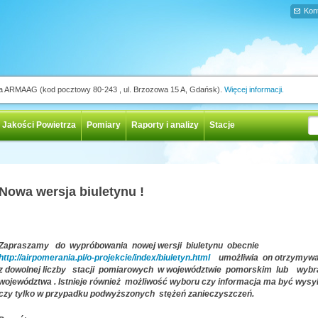
Kon
ja ARMAAG (kod pocztowy 80-243 , ul. Brzozowa 15 A, Gdańsk).
Więcej informacji.
 Jakości Powietrza
Pomiary
Raporty i analizy
Stacje
Nowa wersja biuletynu !
Zapraszamy do wypróbowania nowej wersji biuletynu obecnie
http://airpomerania.pl/o-projekcie/index/biuletyn.html
umożliwia on
otrzymywan
z dowolnej liczby stacji pomiarowych w województwie
pomorskim
lub
wybr
województwa . Istnieje również możliwość wyboru czy informacja ma być wysy
czy tylko w przypadku podwyższonych
stężeń zanieczyszczeń.