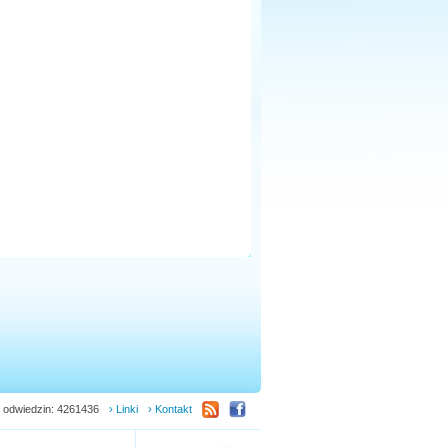
 odwiedzin: 4261436
› Linki
› Kontakt