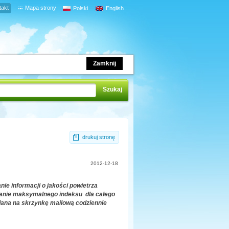
takt
Mapa strony
Polski
English
Zamknij
drukuj stronę
2012-12-18
ie informacji o jakości powietrza
anie
maksymalnego indeksu
dla całego
łana na skrzynkę mailową codziennie