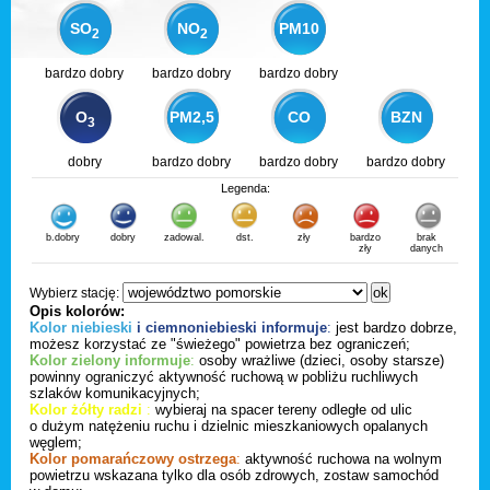
SO
NO
PM10
2
2
bardzo dobry
bardzo dobry
bardzo dobry
O
PM2,5
CO
BZN
3
dobry
bardzo dobry
bardzo dobry
bardzo dobry
Legenda:
b.dobry
dobry
zadowal.
dst.
zły
bardzo
brak
zły
danych
Wybierz stację:
Opis kolorów:
Kolor niebieski
i ciemnoniebieski informuje
:
jest bardzo dobrze,
możesz korzystać ze "świeżego" powietrza bez ograniczeń;
Kolor zielony informuje
:
osoby wrażliwe (dzieci, osoby starsze)
powinny ograniczyć aktywność ruchową w pobliżu ruchliwych
szlaków komunikacyjnych;
Kolor żółty radzi
:
wybieraj na spacer tereny odległe od ulic
o dużym natężeniu ruchu i dzielnic mieszkaniowych opalanych
węglem;
Kolor pomarańczowy ostrzega
:
aktywność ruchowa na wolnym
powietrzu wskazana tylko dla osób zdrowych, zostaw samochód