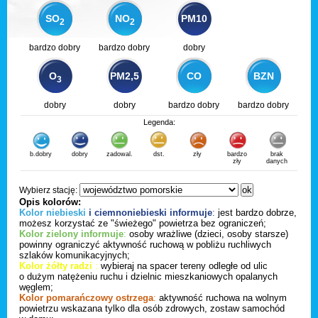
SO
NO
PM10
2
2
bardzo dobry
bardzo dobry
dobry
O
PM2,5
CO
BZN
3
dobry
dobry
bardzo dobry
bardzo dobry
Legenda:
b.dobry
dobry
zadowal.
dst.
zły
bardzo
brak
zły
danych
Wybierz stację:
Opis kolorów:
Kolor niebieski
i ciemnoniebieski informuje
:
jest bardzo dobrze,
możesz korzystać ze "świeżego" powietrza bez ograniczeń;
Kolor zielony informuje
:
osoby wrażliwe (dzieci, osoby starsze)
powinny ograniczyć aktywność ruchową w pobliżu ruchliwych
szlaków komunikacyjnych;
Kolor żółty radzi
:
wybieraj na spacer tereny odległe od ulic
o dużym natężeniu ruchu i dzielnic mieszkaniowych opalanych
węglem;
Kolor pomarańczowy ostrzega
:
aktywność ruchowa na wolnym
powietrzu wskazana tylko dla osób zdrowych, zostaw samochód