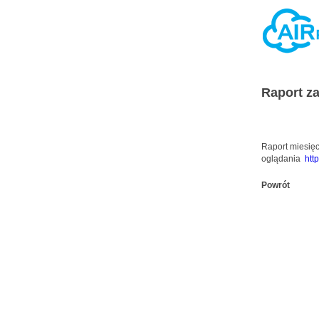
Raport z
Raport miesięc
oglądania
htt
Powrót