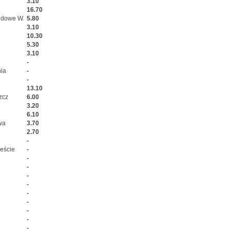
3.10
16.70
dowe W.
5.80
3.10
10.30
5.30
3.10
-
ia
-
-
13.10
zcz
6.00
3.20
6.10
wa
3.70
2.70
-
eście
-
-
-
-
-
-
-
-
-
-