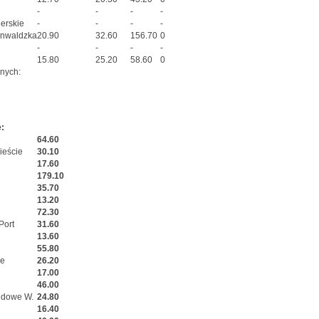
-
-
-
-
erskie
-
-
-
-
unwaldzka
20.90
32.60
156.70
0
-
-
-
-
15.80
25.20
58.60
0
anych:
:
64.60
ieście
30.10
17.60
179.10
35.70
13.20
72.30
Port
31.60
13.60
55.80
ze
26.20
17.00
46.00
dowe W.
24.80
16.40