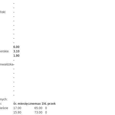
-
-
ński
-
-
-
-
-
-
-
-
6.00
erskie
3.10
1.90
-
unwaldzka
-
-
-
-
-
-
-
-
anych:
:
śr. miesięczne
max 1h
l. przek
ieście
17.00
65.00
0
15.80
73.00
0