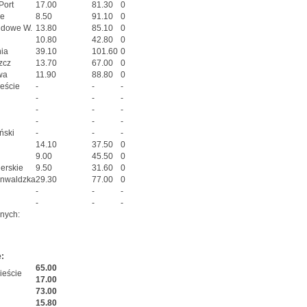
Port
17.00
81.30
0
ze
8.50
91.10
0
dowe W.
13.80
85.10
0
10.80
42.80
0
ia
39.10
101.60
0
zcz
13.70
67.00
0
wa
11.90
88.80
0
eście
-
-
-
-
-
-
-
-
-
-
-
-
ński
-
-
-
14.10
37.50
0
9.00
45.50
0
erskie
9.50
31.60
0
unwaldzka
29.30
77.00
0
-
-
-
-
-
-
anych:
:
65.00
ieście
17.00
73.00
15.80