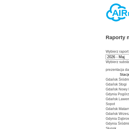
Raporty 
Wybierz raport
Wybierz substa
prezentacja d
Stacj
Gdańsk Śródm
Gdańsk Stogi
Gdańsk Nowy 
Gdynia Pogór
Gdańsk Lawen
Sopot
Gdańsk Matarn
Gdańsk Wrzes
Gdynia Dąbro
Gdynia Śródmi
Słupsk