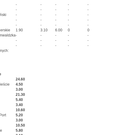
-
-
-
-
-
-
-
-
-
-
ński
-
-
-
-
-
-
-
-
-
-
-
-
-
-
-
erskie
1.90
3.10
6.00
0
0
unwaldzka
-
-
-
-
-
-
-
-
-
-
-
-
-
-
-
anych:
e
24.60
ieście
4.50
3.00
21.30
5.40
3.40
10.60
Port
5.20
3.00
10.50
ze
5.80