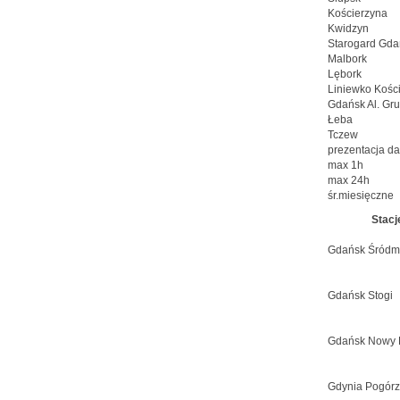
Kościerzyna
Kwidzyn
Starogard Gda
Malbork
Lębork
Liniewko Kości
Gdańsk Al. Gr
Łeba
Tczew
prezentacja d
max 1h
max 24h
śr.miesięczne
Stacj
Gdańsk Śródm
Gdańsk Stogi
Gdańsk Nowy 
Gdynia Pogór