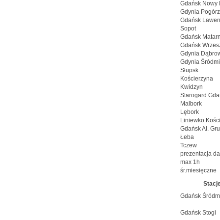
Gdańsk Nowy 
Gdynia Pogór
Gdańsk Lawen
Sopot
Gdańsk Matarn
Gdańsk Wrzes
Gdynia Dąbro
Gdynia Śródmi
Słupsk
Kościerzyna
Kwidzyn
Starogard Gda
Malbork
Lębork
Liniewko Kości
Gdańsk Al. Gr
Łeba
Tczew
prezentacja d
max 1h
śr.miesięczne
Stacje
Gdańsk Śródm
Gdańsk Stogi