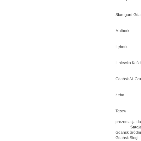
Starogard Gda
Malbork
Lębork
Liniewko Kości
Gdańsk Al. Gr
Łeba
Tczew
prezentacja d
Stacje
Gdańsk Śródm
Gdańsk Stogi