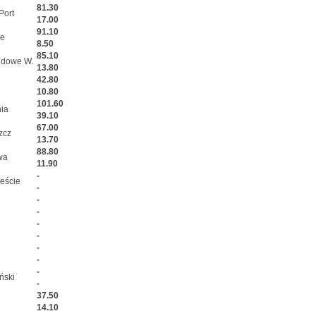
81.30
Port
17.00
91.10
ze
8.50
85.10
dowe W.
13.80
42.80
10.80
101.60
ia
39.10
67.00
zcz
13.70
88.80
wa
11.90
-
eście
-
-
-
-
-
-
-
-
ński
-
37.50
14.10