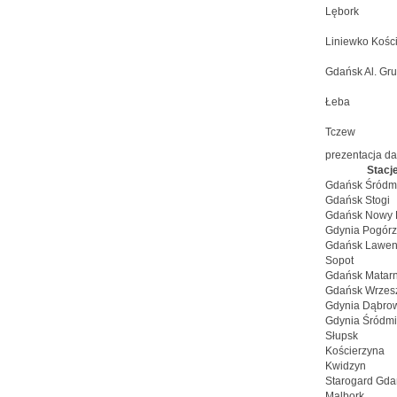
Lębork
Liniewko Kości
Gdańsk Al. Gr
Łeba
Tczew
prezentacja d
Stacje
Gdańsk Śródm
Gdańsk Stogi
Gdańsk Nowy 
Gdynia Pogór
Gdańsk Lawen
Sopot
Gdańsk Matarn
Gdańsk Wrzes
Gdynia Dąbro
Gdynia Śródmi
Słupsk
Kościerzyna
Kwidzyn
Starogard Gda
Malbork