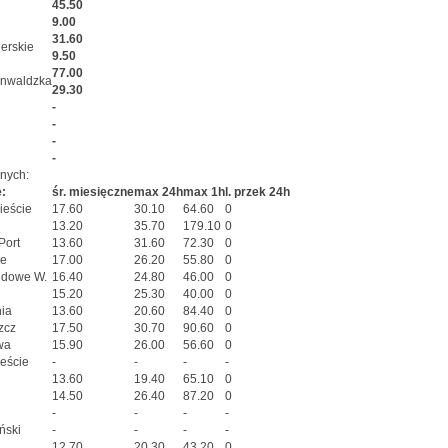
45.50
9.00
31.60
erskie
9.50
77.00
unwaldzka
29.30
-
-
-
-
anych:
:
śr. miesięczne
max 24h
max 1h
l. przek 24h
ieście
17.60
30.10
64.60
0
13.20
35.70
179.10
0
Port
13.60
31.60
72.30
0
ze
17.00
26.20
55.80
0
dowe W.
16.40
24.80
46.00
0
15.20
25.30
40.00
0
ia
13.60
20.60
84.40
0
zcz
17.50
30.70
90.60
0
wa
15.90
26.00
56.60
0
eście
-
-
-
-
13.60
19.40
65.10
0
14.50
26.40
87.20
0
-
-
-
-
ński
-
-
-
-
12.70
20.30
43.20
0