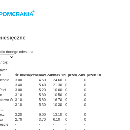
miesięczne
 dla danego miesiąca:
ncję:
anych:
e
śr. miesięczne
max 24h
max 1h
l. przek 24h
l. przek 1h
ieście
3.00
4.50
24.60
0
0
3.40
5.40
21.30
0
0
Port
3.00
5.20
10.60
0
0
ze
3.10
5.80
10.50
0
0
dowe W.
3.10
5.80
16.70
0
0
3.10
5.30
10.30
0
0
ia
-
-
-
-
-
zcz
3.20
6.00
13.10
0
0
wa
2.70
3.70
6.10
0
0
eście
-
-
-
-
-
-
-
-
-
-