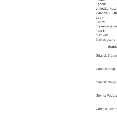
Lębork
Liniewko Kości
Gdańsk Al. Gr
Łeba
Tczew
prezentacja d
max 1h
max 24h
śr.miesięczne
Stacje
Gdańsk Śródm
Gdańsk Stogi
Gdańsk Nowy 
Gdynia Pogór
Gdańsk Lawen