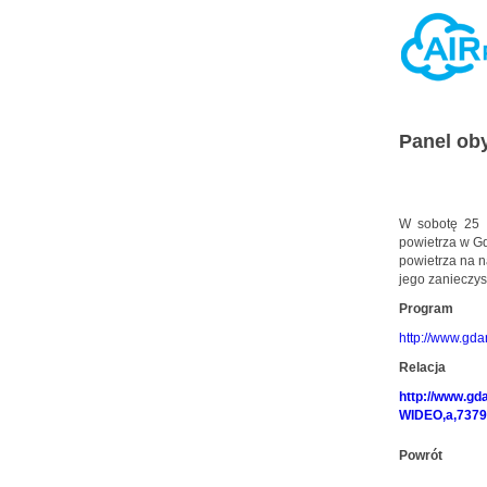
Panel ob
W sobotę 25 ma
powietrza w G
powietrza na n
jego zanieczys
Program
http://www.gd
Relacja
http://www.gd
WIDEO,a,737
Powrót