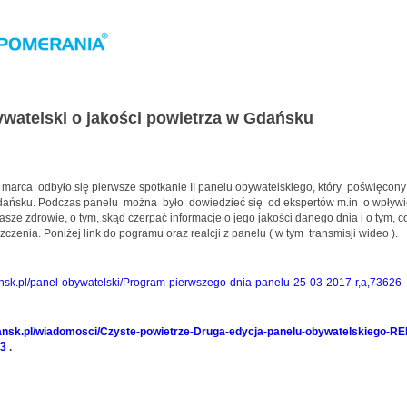
ywatelski o jakości powietrza w Gdańsku
rca odbyło się pierwsze spotkanie II panelu obywatelskiego, który poświęcony 
dańsku. Podczas panelu można było dowiedzieć się od ekspertów m.in o wpływ
asze zdrowie, o tym, skąd czerpać informacje o jego jakości danego dnia i o tym, c
zczenia. Poniżej link do pogramu oraz realcji z panelu ( w tym transmisji wideo ).
ansk.pl/panel-obywatelski/Program-pierwszego-dnia-panelu-25-03-2017-r,a,73626
ansk.pl/wiadomosci/Czyste-powietrze-Druga-edycja-panelu-obywatelskiego-R
93
.